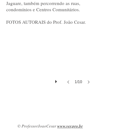
Jaguare, também percorrendo as ruas,
condomínios e Centros Comunitários.
Oratório Popular
Oratório
FOTOS AUTORAIS do Prof. João Cesar.
de
Nossa
Senhora,
feito
pelos
moradores,
na
Vila
Nova
Jaguaré.
1/10
© ProfessorJoaoCesar
www.ver.pro.br